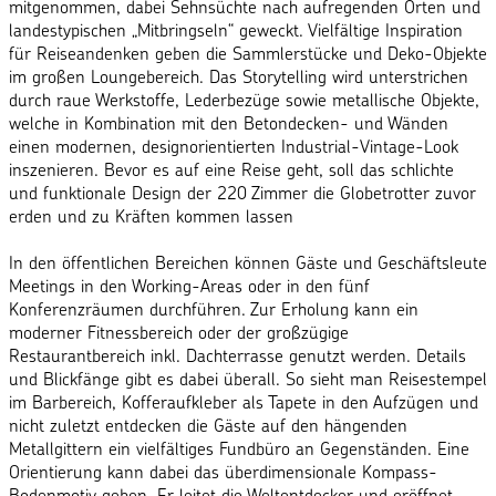
mitgenommen, dabei Sehnsüchte nach aufregenden Orten und
landestypischen „Mitbringseln“ geweckt. Vielfältige Inspiration
für Reiseandenken geben die Sammlerstücke und Deko-Objekte
im großen Loungebereich. Das Storytelling wird unterstrichen
durch raue Werkstoffe, Lederbezüge sowie metallische Objekte,
welche in Kombination mit den Betondecken- und Wänden
einen modernen, designorientierten Industrial-Vintage-Look
inszenieren. Bevor es auf eine Reise geht, soll das schlichte
und funktionale Design der 220 Zimmer die Globetrotter zuvor
erden und zu Kräften kommen lassen
In den öffentlichen Bereichen können Gäste und Geschäftsleute
Meetings in den Working-Areas oder in den fünf
Konferenzräumen durchführen. Zur Erholung kann ein
moderner Fitnessbereich oder der großzügige
Restaurantbereich inkl. Dachterrasse genutzt werden. Details
und Blickfänge gibt es dabei überall. So sieht man Reisestempel
im Barbereich, Kofferaufkleber als Tapete in den Aufzügen und
nicht zuletzt entdecken die Gäste auf den hängenden
Metallgittern ein vielfältiges Fundbüro an Gegenständen. Eine
Orientierung kann dabei das überdimensionale Kompass-
Bodenmotiv geben. Er leitet die Weltentdecker und eröffnet